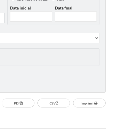
Data inicial
Data final
PDF
CSV
Imprimir