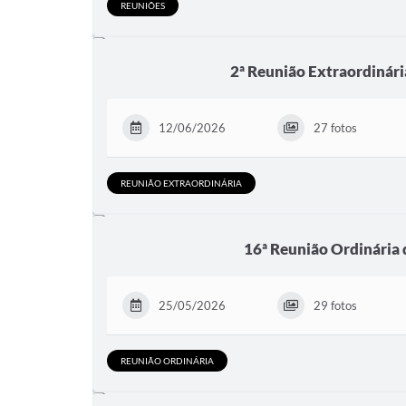
REUNIÕES
2ª Reunião Extraordinári
12/06/2026
27 fotos
REUNIÃO EXTRAORDINÁRIA
16ª Reunião Ordinária
25/05/2026
29 fotos
REUNIÃO ORDINÁRIA