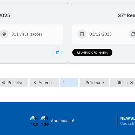
 2025
37ª Reu
311 visualizações
01/12/2025
Reuniões, Sessão Solene
REUNIÃO ORDINÁRIA
Primeira
Anterior
Próxima
Última
NEWSL
Acompanhe!
Cadastr