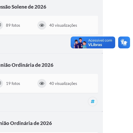
essão Solene de 2026
89 fotos
40 visualizações
Reuniões, Sessão S
nião Ordinária de 2026
19 fotos
40 visualizações
Reunião Ordinária,
nião Ordinária de 2026