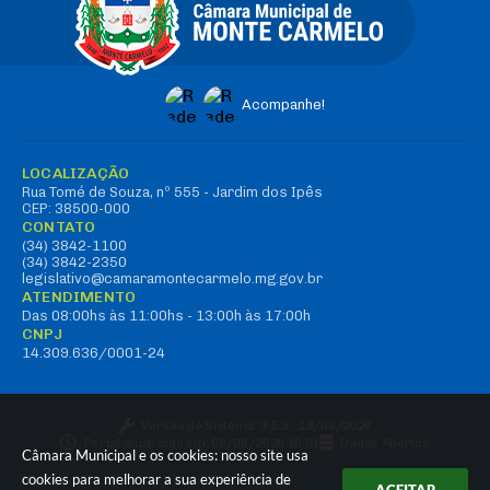
Acompanhe!
LOCALIZAÇÃO
Rua Tomé de Souza, nº 555 - Jardim dos Ipês
CEP: 38500-000
CONTATO
(34) 3842-1100
(34) 3842-2350
legislativo@camaramontecarmelo.mg.gov.br
ATENDIMENTO
Das 08:00hs às 11:00hs - 13:00h às 17:00h
CNPJ
14.309.636/0001-24
Versão do Sistema:
3.5.3 - 19/06/2026
Portal atualizado em:
06/08/2026 16:31
Dados Abertos
Câmara Municipal e os cookies: nosso site usa
cookies para melhorar a sua experiência de