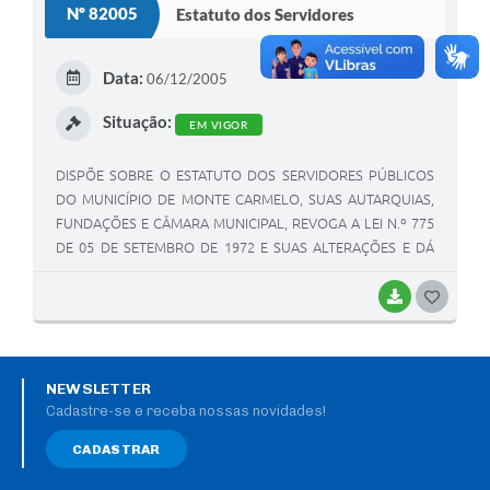
Nº 82005
Estatuto dos Servidores
Data:
06/12/2005
Situação:
EM VIGOR
DISPÕE SOBRE O ESTATUTO DOS SERVIDORES PÚBLICOS
DO MUNICÍPIO DE MONTE CARMELO, SUAS AUTARQUIAS,
FUNDAÇÕES E CÂMARA MUNICIPAL, REVOGA A LEI N.º 775
DE 05 DE SETEMBRO DE 1972 E SUAS ALTERAÇÕES E DÁ
OUTRAS PROVIDÊNCIAS.
BAIXAR
G
O
S
NEWSLETTER
T
Cadastre-se e receba nossas novidades!
E
CADASTRAR
I