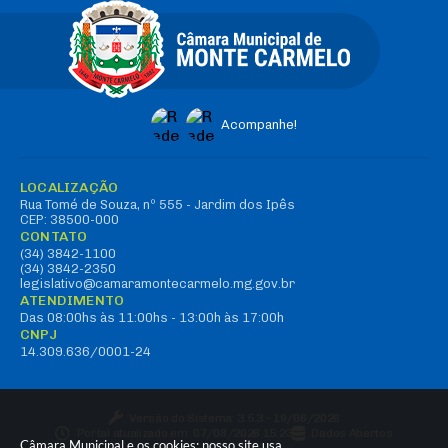
Acompanhe!
LOCALIZAÇÃO
Rua Tomé de Souza, nº 555 - Jardim dos Ipês
CEP: 38500-000
CONTATO
(34) 3842-1100
(34) 3842-2350
legislativo@camaramontecarmelo.mg.gov.br
ATENDIMENTO
Das 08:00hs às 11:00hs - 13:00h às 17:00h
CNPJ
14.309.636/0001-24
Versão do Sistema:
3.5.3 - 19/06/2026
Portal atualizado em:
07/08/2026 15:23
Dados Abertos
Câmara Municipal e os cookies: nosso site usa