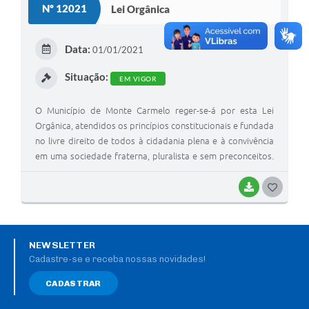
Nº 12021
Lei Orgânica
Data:
01/01/2021
Situação:
EM VIGOR
O Município de Monte Carmelo reger-se-á por esta Lei
Orgânica, atendidos os princípios constitucionais e fundada
no livre direito de todos à cidadania plena e à convivência
em uma sociedade fraterna, pluralista e sem preconceitos.
Cientes da nossa responsabilidade e cônscios do dever
cumprido promulgamos esta Lei.
BAIXAR
G
O
S
NEWSLETTER
T
Cadastre-se e receba nossas novidades!
E
CADASTRAR
I