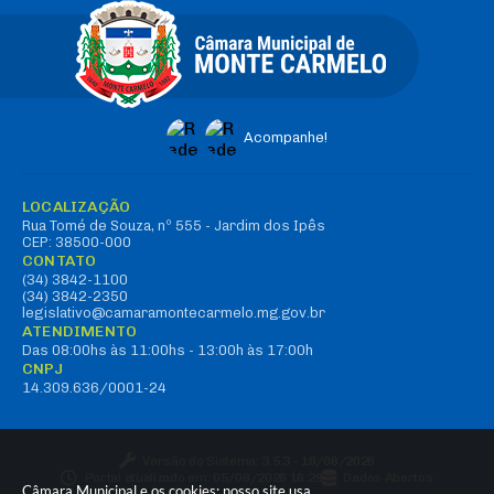
Acompanhe!
LOCALIZAÇÃO
Rua Tomé de Souza, nº 555 - Jardim dos Ipês
CEP: 38500-000
CONTATO
(34) 3842-1100
(34) 3842-2350
legislativo@camaramontecarmelo.mg.gov.br
ATENDIMENTO
Das 08:00hs às 11:00hs - 13:00h às 17:00h
CNPJ
14.309.636/0001-24
Versão do Sistema:
3.5.3 - 19/06/2026
Portal atualizado em:
05/08/2026 16:29
Dados Abertos
Câmara Municipal e os cookies: nosso site usa