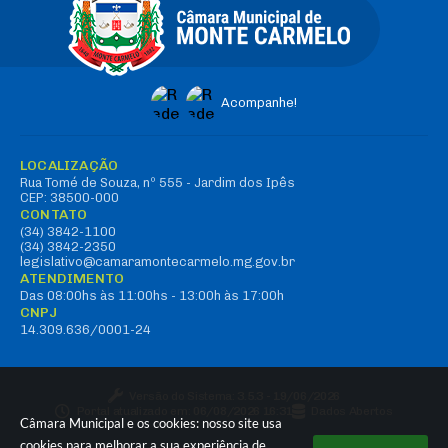
Acompanhe!
LOCALIZAÇÃO
Rua Tomé de Souza, nº 555 - Jardim dos Ipês
CEP: 38500-000
CONTATO
(34) 3842-1100
(34) 3842-2350
legislativo@camaramontecarmelo.mg.gov.br
ATENDIMENTO
Das 08:00hs às 11:00hs - 13:00h às 17:00h
CNPJ
14.309.636/0001-24
Versão do Sistema:
3.5.3 - 19/06/2026
Portal atualizado em:
06/08/2026 16:31
Dados Abertos
Câmara Municipal e os cookies: nosso site usa
cookies para melhorar a sua experiência de