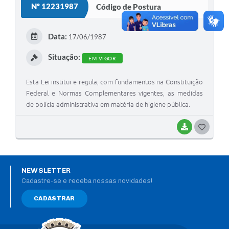
Nº 12231987
Código de Postura
Data:
17/06/1987
Situação:
EM VIGOR
Esta Lei institui e regula, com fundamentos na Constituição
Federal e Normas Complementares vigentes, as medidas
de polícia administrativa em matéria de higiene pública.
BAIXAR
G
O
S
NEWSLETTER
T
Cadastre-se e receba nossas novidades!
E
CADASTRAR
I