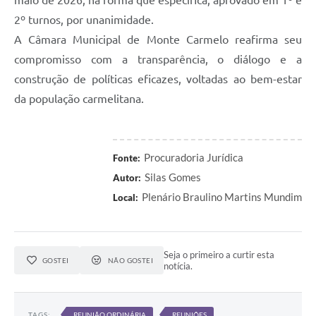
maio de 2026, na forma que especifica, aprovado em 1º e
2º turnos, por unanimidade.
A Câmara Municipal de Monte Carmelo reafirma seu
compromisso com a transparência, o diálogo e a
construção de políticas eficazes, voltadas ao bem-estar
da população carmelitana.
Procuradoria Jurídica
Fonte:
Silas Gomes
Autor:
Plenário Braulino Martins Mundim
Local:
Seja o primeiro a curtir esta
GOSTEI
NÃO GOSTEI
notícia.
TAGS:
REUNIÃO ORDINÁRIA
REUNIÕES