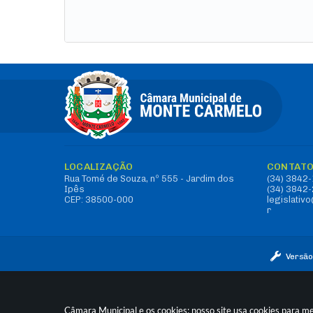
LOCALIZAÇÃO
CONTAT
Rua Tomé de Souza, nº 555 - Jardim dos
(34) 3842
Ipês
(34) 3842
CEP: 38500-000
legislati
r
Versão
Câmara Municipal e os cookies: nosso site usa cookies para m