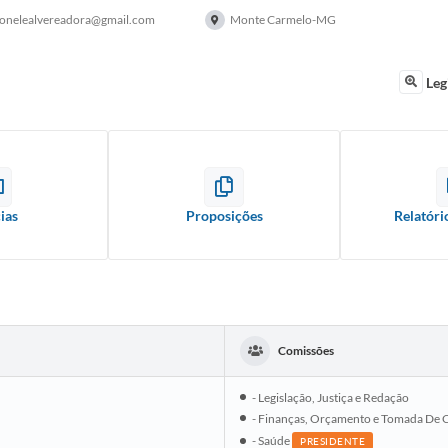
onelealvereadora@gmail.com
Monte Carmelo-MG
Leg
ias
Proposições
Relatóri
Comissões
- Legislação, Justiça e Redação
- Finanças, Orçamento e Tomada De 
- Saúde
PRESIDENTE