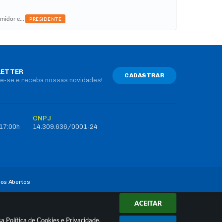
midor e...
PRESIDENTE
ETTER
CADASTRAR
e-se e receba nossas novidades!
CNPJ
 17:00h
14.309.636/0001-24
os Abertos
ACEITAR
ssa
Política de Cookies
e
Privacidade
.