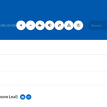
SIBILIDADE
Buscar...
mone Leal)
SIMONE.LEAL.125
SIMONELEALADV