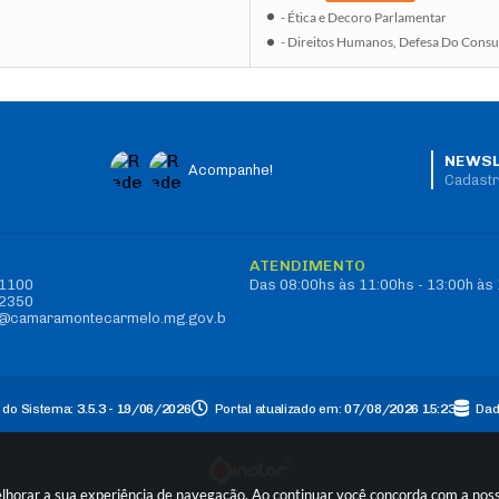
- Ética e Decoro Parlamentar
- Direitos Humanos, Defesa Do Consu
NEWSL
Acompanhe!
Cadastr
O
ATENDIMENTO
-1100
Das 08:00hs às 11:00hs - 13:00h às
-2350
vo@camaramontecarmelo.mg.gov.b
 do Sistema:
3.5.3 - 19/06/2026
Portal atualizado em:
07/08/2026 15:23
Dad
elhorar a sua experiência de navegação. Ao continuar você concorda com a no