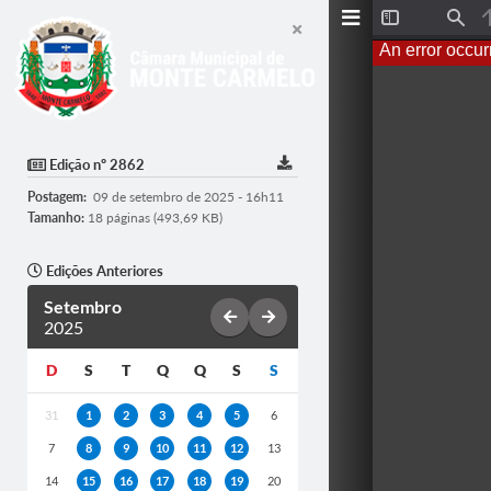
T
F
o
i
An error occur
g
n
g
d
l
e
S
i
d
Edição nº 2862
e
b
Postagem:
09 de setembro de 2025 - 16h11
a
r
Tamanho:
18 páginas (493,69 KB)
Edições Anteriores
Setembro
2025
D
S
T
Q
Q
S
S
31
1
2
3
4
5
6
7
8
9
10
11
12
13
14
15
16
17
18
19
20