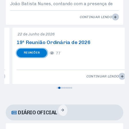
João Batista Nunes, contando com a presença de
todos os parlamentares. Dando prosseguimento à
reunião, foi aprovado o seguinte requerimento:
CONTINUAR LENDO
Requerimento de nº 026/2026, de autoria do
vereador Amir Campos Ferreira-Batata, que fica
22 de Junho de 2026
PROIBIDO a execução de propaganda volante,
quando os mesmos estiverem parados em
19ª Reunião Ordinária de 2026
semáforos, devendo...
77
REUNIÕES
CONTINUAR LENDO
DIÁRIO OFICIAL