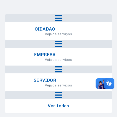
Pregão Eletrônico
Código de Postura
Detalhamento
Dispensa de Licitação
Regimento Interno
Receitas e Despesas
CIDADÃO
Veja os serviços
Inexigibilidade
Estatuto dos Servidores
EMPRESA
Plano de Cargos e Carreiras
Veja os serviços
SERVIDOR
Veja os serviços
Ver todos