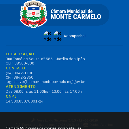
Acompanhe!
LOCALIZAÇÃO
Rua Tomé de Souza, nº 555 - Jardim dos Ipês
CEP: 38500-000
CONTATO
(34) 3842-1100
(34) 3842-2350
legislativo@camaramontecarmelo.mg.gov.br
ATENDIMENTO
Das 08:00hs às 11:00hs - 13:00h às 17:00h
CNPJ
14.309.636/0001-24
Versão do Sistema:
3.5.3 - 19/06/2026
Portal atualizado em:
07/08/2026 16:48
Dados Abertos
Câmara Municipal e os cookies: nosso site usa