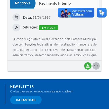
Nº 11991
Regimento Interno
Data:
11/06/1991
Situação:
EM VIGOR
O Poder Legislativo local é exercido pela Câmara Municipal
que tem funções legislativas, de fiscalização financeira e de
controle externo do Executivo, de julgamento político-
administrativo, desempenhando ainda as atribuições que
lhe são próprias atinentes à gestão dos assuntos de sua
economia interna.
BAIXAR
G
O
S
NEWSLETTER
T
Cadastre-se e receba nossas novidades!
E
CADASTRAR
I