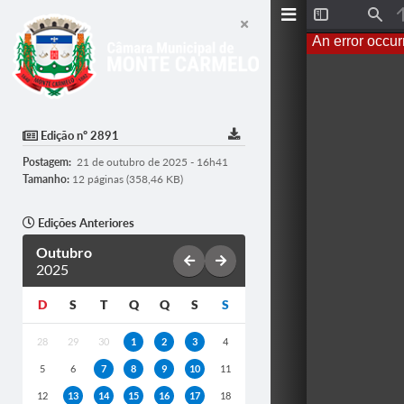
T
F
o
i
An error occur
g
n
g
d
l
e
S
i
d
Edição nº 2891
e
b
Postagem:
21 de outubro de 2025 - 16h41
a
r
Tamanho:
12 páginas (358,46 KB)
Edições Anteriores
Outubro
2025
D
S
T
Q
Q
S
S
28
29
30
1
2
3
4
5
6
7
8
9
10
11
12
13
14
15
16
17
18