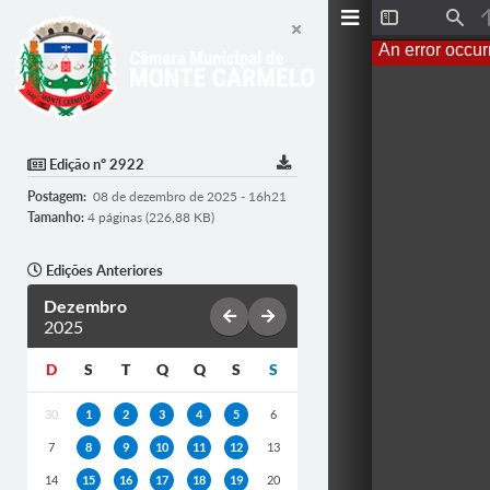
T
F
o
i
An error occur
g
n
g
d
l
e
S
i
d
Edição nº 2922
e
b
Postagem:
08 de dezembro de 2025 - 16h21
a
r
Tamanho:
4 páginas (226,88 KB)
Edições Anteriores
Dezembro
2025
D
S
T
Q
Q
S
S
30
1
2
3
4
5
6
7
8
9
10
11
12
13
14
15
16
17
18
19
20