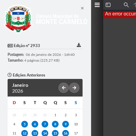
T
F
o
i
An error occur
g
n
g
d
l
e
S
i
d
Edição nº 2933
e
b
Postagem:
06 de janeiro de 2026 - 16h40
a
r
Tamanho:
4 páginas (225,27 KB)
Edições Anteriores
Janeiro
2026
D
S
T
Q
Q
S
S
28
29
30
31
1
2
3
4
5
6
7
8
9
10
11
12
13
14
15
16
17