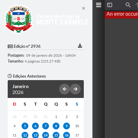
T
F
o
i
An error occur
g
n
g
d
l
e
S
i
d
Edição nº 2936
e
b
Postagem:
09 de janeiro de 2026 - 16h04
a
r
Tamanho:
4 páginas (225,27 KB)
Edições Anteriores
Janeiro
2026
D
S
T
Q
Q
S
S
28
29
30
31
1
2
3
4
5
6
7
8
9
10
11
12
13
14
15
16
17