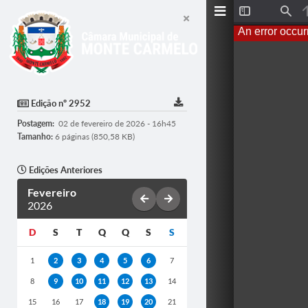
T
F
o
i
An error occur
g
n
g
d
l
e
S
i
d
Edição nº 2952
e
b
Postagem:
02 de fevereiro de 2026 - 16h45
a
r
Tamanho:
6 páginas (850,58 KB)
Edições Anteriores
Fevereiro
2026
D
S
T
Q
Q
S
S
1
2
3
4
5
6
7
8
9
10
11
12
13
14
15
16
17
18
19
20
21