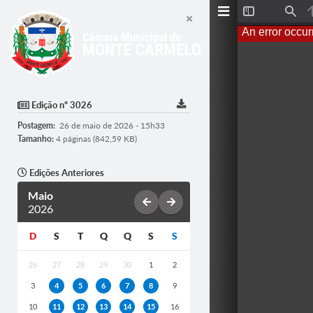
T
F
o
i
An error occur
g
n
g
d
l
e
S
i
d
Edição nº 3026
e
b
Postagem:
26 de maio de 2026 - 15h33
a
r
Tamanho:
4 páginas (842,59 KB)
Edições Anteriores
Maio
2026
D
S
T
Q
Q
S
S
26
27
28
29
30
1
2
3
4
5
6
7
8
9
10
11
12
13
14
15
16