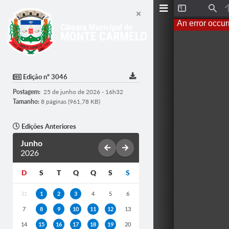
T
F
o
i
An error occur
g
n
g
d
l
e
S
i
d
Edição nº 3046
e
b
Postagem:
25 de junho de 2026 - 16h32
a
r
Tamanho:
8 páginas (961,78 KB)
Edições Anteriores
Junho
2026
D
S
T
Q
Q
S
S
31
1
2
3
4
5
6
7
8
9
10
11
12
13
14
15
16
17
18
19
20