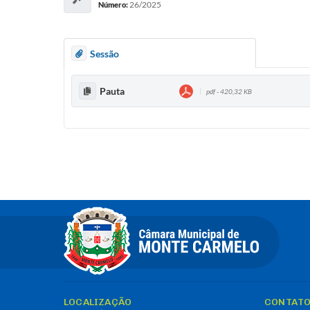
26/2025
Número:
Sessão
Pauta
pdf - 420,32 KB
LOCALIZAÇÃO
CONTAT