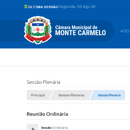
Segunda
03 Ago 26
ÚLTIMA SESSÃO
ACES
Sessão Plenária
Principal
Sessões Plenárias
Sessão Plenária
Reunião Ordinária
Ordinária
Sessão: