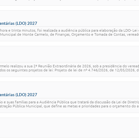
mentárias (LDO) 2027
ora e trinta minutos, foi realizada a audiência pública para elaboração da LDO- Lei
unicipal de Monte Carmelo, de Finanças, Orçamento e Tomada de Contas, vereadora 
melo realizou a sua 2ª Reunião Extraordinária de 2026, sob a presidência do vere
 os seguintes projetos de lei: Projeto de lei de nº 4.746/2026, de 12/05/2026, de 
mentárias (LDO) 2027
e suas famílias para a Audiência Pública que tratará da discussão da Lei de Diretr
ação Pública Municipal, que define as metas e prioridades para o orçamento do an