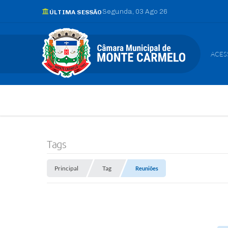
Segunda
03 Ago 26
ÚLTIMA SESSÃO
ACES
Tags
Principal
Tag
Reuniões