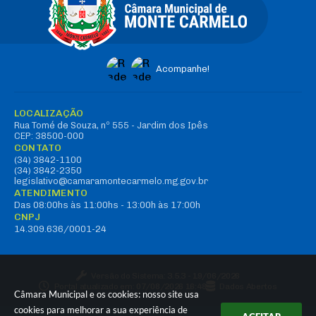
Acompanhe!
LOCALIZAÇÃO
Rua Tomé de Souza, nº 555 - Jardim dos Ipês
CEP: 38500-000
CONTATO
(34) 3842-1100
(34) 3842-2350
legislativo@camaramontecarmelo.mg.gov.br
ATENDIMENTO
Das 08:00hs às 11:00hs - 13:00h às 17:00h
CNPJ
14.309.636/0001-24
Versão do Sistema:
3.5.3 - 19/06/2026
Portal atualizado em:
07/08/2026 16:48
Dados Abertos
Câmara Municipal e os cookies: nosso site usa
cookies para melhorar a sua experiência de