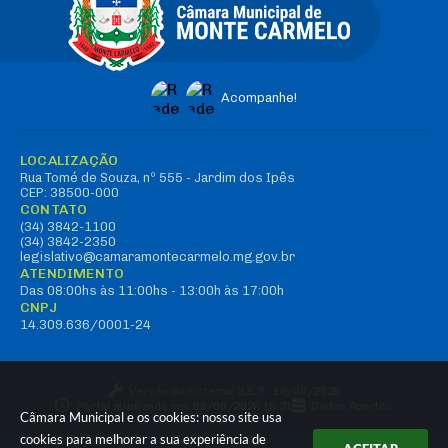
Acompanhe!
LOCALIZAÇÃO
Rua Tomé de Souza, nº 555 - Jardim dos Ipês
CEP: 38500-000
CONTATO
(34) 3842-1100
(34) 3842-2350
legislativo@camaramontecarmelo.mg.gov.br
ATENDIMENTO
Das 08:00hs às 11:00hs - 13:00h às 17:00h
CNPJ
14.309.636/0001-24
Versão do Sistema:
3.5.3 - 19/06/2026
Portal atualizado em:
06/08/2026 16:31
Dados Abertos
Câmara Municipal e os cookies: nosso site usa
cookies para melhorar a sua experiência de