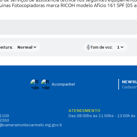
uinas Fotocopiadoras marca RICOH modelo Afício 161 SPF (05 
 MÍDIAS
eitura:
Tom de voz:
NEWSL
Acompanhe!
Cadastr
O
ATENDIMENTO
-1100
Das 08:00hs às 11:00hs - 13:00h às
-2350
vo@camaramontecarmelo.mg.gov.b