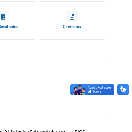
Resultados
Contratos
tos: 01 Máquina Fotocopiadora marca RICOH