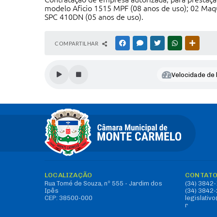
modelo Aficio 1515 MPF (08 anos de uso); 02 Maq
SPC 410DN (05 anos de uso).
COMPARTILHAR
FACEBOOK
MESSENGER
TWITTER
WHATSAPP
OUTRAS
Velocidade de l
LOCALIZAÇÃO
CONTAT
Rua Tomé de Souza, nº 555 - Jardim dos
(34) 3842
Ipês
(34) 3842
CEP: 38500-000
legislati
r