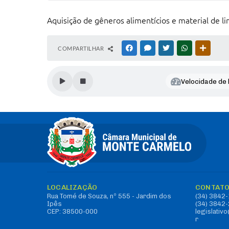
Aquisição de gêneros alimentícios e material de li
COMPARTILHAR
FACEBOOK
MESSENGER
TWITTER
WHATSAPP
OUTRAS
Velocidade de l
LOCALIZAÇÃO
CONTAT
Rua Tomé de Souza, nº 555 - Jardim dos
(34) 3842
Ipês
(34) 3842
CEP: 38500-000
legislati
r