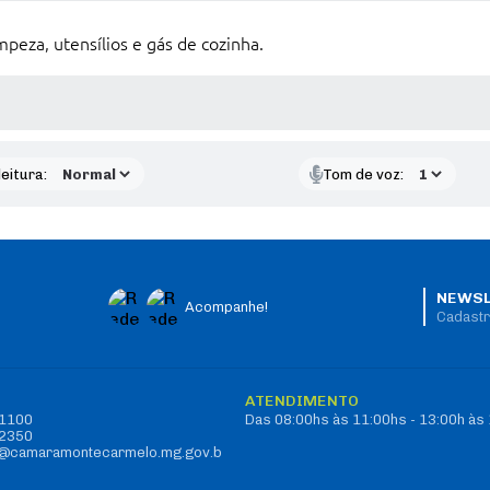
mpeza, utensílios e gás de cozinha.
 MÍDIAS
eitura:
Tom de voz:
NEWSL
Acompanhe!
Cadastr
O
ATENDIMENTO
-1100
Das 08:00hs às 11:00hs - 13:00h às
-2350
vo@camaramontecarmelo.mg.gov.b