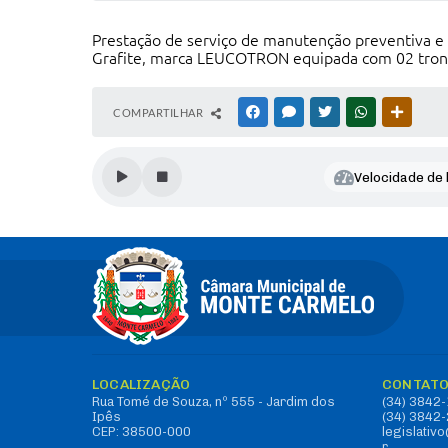
Prestação de serviço de manutenção preventiva e 
Grafite, marca LEUCOTRON equipada com 02 troncos
COMPARTILHAR
FACEBOOK
MESSENGER
TWITTER
WHATSAPP
OUTRAS
Velocidade de l
LOCALIZAÇÃO
CONTAT
Rua Tomé de Souza, nº 555 - Jardim dos
(34) 3842
Ipês
(34) 3842
CEP: 38500-000
legislati
r