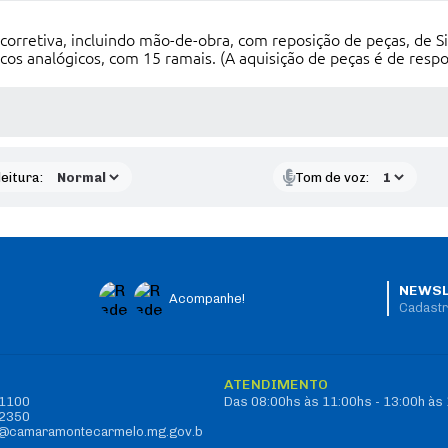
corretiva, incluindo mão-de-obra, com reposição de peças, de 
 analógicos, com 15 ramais. (A aquisição de peças é de respon
 MÍDIAS
eitura:
Tom de voz:
NEWSL
Acompanhe!
Cadastr
O
ATENDIMENTO
-1100
Das 08:00hs às 11:00hs - 13:00h às
-2350
vo@camaramontecarmelo.mg.gov.b