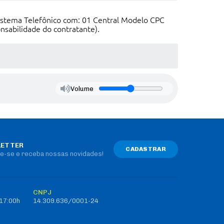
Sistema Telefônico com: 01 Central Modelo CPC
sabilidade do contratante).
Volume
ETTER
CADASTRAR
e-se e receba nossas novidades!
CNPJ
 17:00h
14.309.636/0001-24