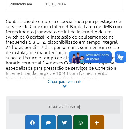
Publicado em
01/01/2014
Contratação de empresa especializada para prestação de
serviços de Conexão à Internet Banda Larga de 4MB com
fornecimento (comodato de kit de internet e de um
switch de 8 portas)) e Instalação de equipamentos na
frequência 5.8 GHZ, disponibilizado em tempo integral,
24 horas por dia, 7 dias por semana, sem nenhum custo
de instalação e manutenção, devendo ser oferecido
suporte técnico e tempo de atendimento e reparo em
horário comercial 2 4 meses Contratação de empresa
especializada para prestação de serviços de Conexão à
Internet Banda Larga de 10MB com fornecimento
(comodato de kit de internet) e Instalação de
Clique para ver mais
equipamentos na frequência 5.8 GHZ, disponibilizado em
tempo integral, 24 horas por dia, 7 dias por semana, sem
nenhum custo de instalação e manutenção, devendo ser
oferecido suporte técnico e tempo de atendimento e
reparo em horário comercial
COMPARTILHAR