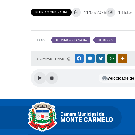
11/05/2026
18 fotos
REUNIÃO ORDINÁRIA
TAGS:
REUNIÃO ORDINÁRIA
REUNIÕES
COMPARTILHAR
FACEBOOK
MESSENGER
TWITTER
WHATSAPP
OUTR
Velocidade de 