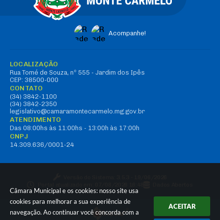
Acompanhe!
LOCALIZAÇÃO
Rua Tomé de Souza, nº 555 - Jardim dos Ipês
CEP: 38500-000
CONTATO
(34) 3842-1100
(34) 3842-2350
legislativo@camaramontecarmelo.mg.gov.br
ATENDIMENTO
Das 08:00hs às 11:00hs - 13:00h às 17:00h
CNPJ
14.309.636/0001-24
Versão do Sistema:
3.5.3 - 19/06/2026
Portal atualizado em:
07/08/2026 16:48
Dados Abertos
Câmara Municipal e os cookies: nosso site usa
cookies para melhorar a sua experiência de
ACEITAR
navegação. Ao continuar você concorda com a