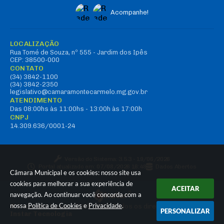
Acompanhe!
LOCALIZAÇÃO
Rua Tomé de Souza, nº 555 - Jardim dos Ipês
CEP: 38500-000
CONTATO
(34) 3842-1100
(34) 3842-2350
legislativo@camaramontecarmelo.mg.gov.br
ATENDIMENTO
Das 08:00hs às 11:00hs - 13:00h às 17:00h
CNPJ
14.309.636/0001-24
Versão do Sistema:
3.5.3 - 19/06/2026
Portal atualizado em:
07/08/2026 16:48
Dados Abertos
Câmara Municipal e os cookies: nosso site usa
cookies para melhorar a sua experiência de
ACEITAR
navegação. Ao continuar você concorda com a
nossa
Política de Cookies
e
Privacidade
.
© Copyright Instar - 2006-2026. Todos os direitos reservados -
PERSONALIZAR
Instar Tecnologia