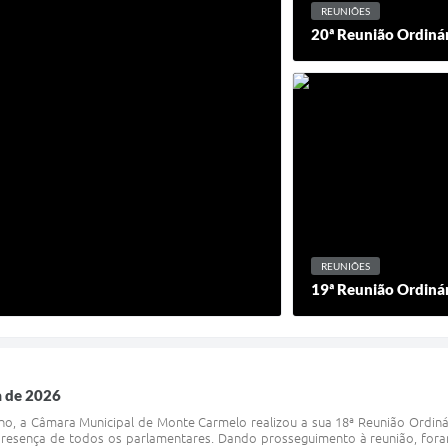
REUNIÕES
20ª Reunião Ordiná
REUNIÕES
19ª Reunião Ordiná
a de 2026
nho, a Câmara Municipal de Monte Carmelo realizou a sua 18ª Reunião Ordiná
esença de todos os parlamentares. Dando prosseguimento à reunião, foram 