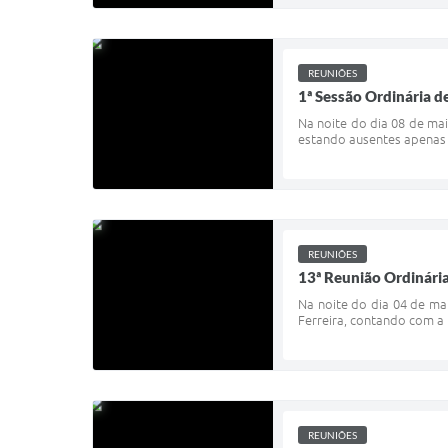
REUNIÕES
1ª Sessão Ordinária d
Na noite do dia 08 de ma
estando ausentes apenas o
REUNIÕES
13ª Reunião Ordinári
Na noite do dia 04 de ma
Ferreira, contando com a 
REUNIÕES