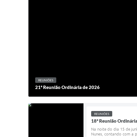
REUNIÕES
21ª Reunião Ordinária de 2026
REUNIÕES
18ª Reunião Ordinári
Na noite do dia 15 de ju
Nunes, contando com a pr