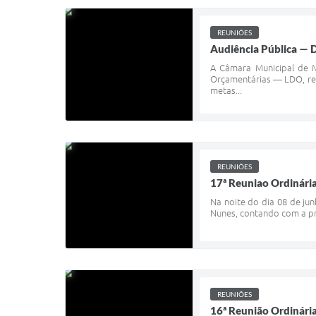
REUNIÕES
Audiência Pública — D
A Câmara Municipal de M
Orçamentárias — LDO, ref
metas...
REUNIÕES
17ª Reuniao Ordinári
Na noite do dia 08 de ju
Nunes, contando com a pre
REUNIÕES
16ª Reunião Ordinári