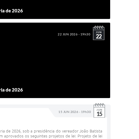
ria de 2026
JUN
22 JUN 2026 - 19h30
22
ria de 2026
JUN
15 JUN 2026 - 19h30
15
ria de 2026, sob a presidência do vereador João Batista
aprovados os seguintes projetos de lei: Projeto de lei