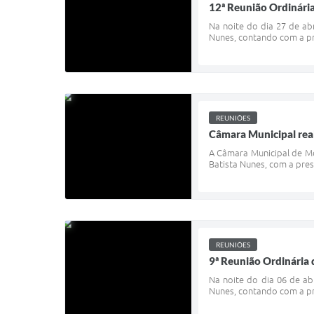
12ª Reunião Ordinári
Na noite do dia 27 de ab
Nunes, contando com a pr
REUNIÕES
Câmara Municipal real
A Câmara Municipal de Mon
Batista Nunes, com a pres
REUNIÕES
9ª Reunião Ordinária
Na noite do dia 06 de ab
Nunes, contando com a pr