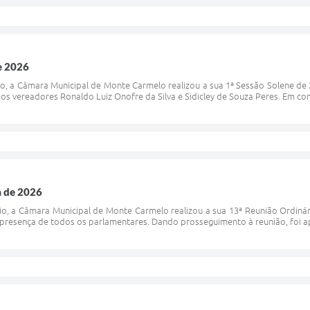
e 2026
io, a Câmara Municipal de Monte Carmelo realizou a sua 1ª Sessão Solene de 
s vereadores Ronaldo Luiz Onofre da Silva e Sidicley de Souza Peres. Em conc
a de 2026
io, a Câmara Municipal de Monte Carmelo realizou a sua 13ª Reunião Ordiná
presença de todos os parlamentares. Dando prosseguimento à reunião, foi apro