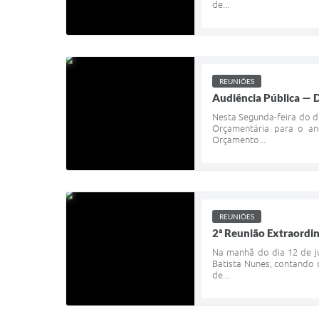
de...
REUNIÕES
Audiência Pública — D
Nesta Segunda-feira do di
Orçamentária para o an
Orçamento...
REUNIÕES
2ª Reunião Extraordi
Na manhã do dia 12 de ju
Batista Nunes, contando 
de...