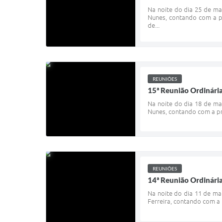
Na noite do dia 25 de ma
Nunes, contando com a pr
de...
REUNIÕES
15ª Reunião Ordinári
Na noite do dia 18 de ma
Nunes, contando com a pr
REUNIÕES
14ª Reunião Ordinári
Na noite do dia 11 de ma
Ferreira, contando com a 