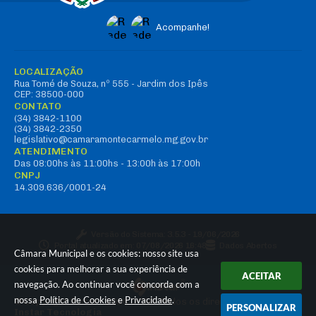
Acompanhe!
LOCALIZAÇÃO
Rua Tomé de Souza, nº 555 - Jardim dos Ipês
CEP: 38500-000
CONTATO
(34) 3842-1100
(34) 3842-2350
legislativo@camaramontecarmelo.mg.gov.br
ATENDIMENTO
Das 08:00hs às 11:00hs - 13:00h às 17:00h
CNPJ
14.309.636/0001-24
Versão do Sistema:
3.5.3 - 19/06/2026
Portal atualizado em:
07/08/2026 16:48
Dados Abertos
Câmara Municipal e os cookies: nosso site usa
cookies para melhorar a sua experiência de
ACEITAR
navegação. Ao continuar você concorda com a
nossa
Política de Cookies
e
Privacidade
.
© Copyright Instar - 2006-2026. Todos os direitos reservados -
PERSONALIZAR
Instar Tecnologia