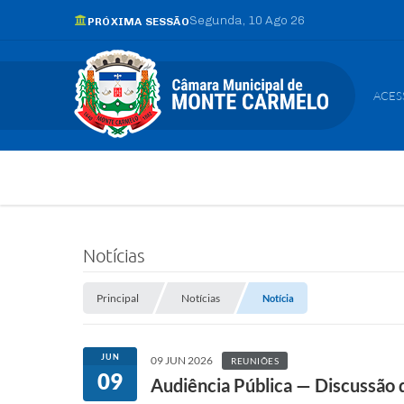
Segunda
10 Ago 26
PRÓXIMA SESSÃO
ACES
Notícias
Principal
Notícias
Notícia
JUN
09 JUN 2026
REUNIÕES
09
Audiência Pública — Discussão 