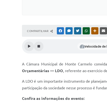
COMPARTILHAR
FACEBOOK
MESSENGER
TWITTER
WHATSAPP
OUTRAS
Velocidade de l
A Câmara Municipal de Monte Carmelo convida 
Orçamentárias — LDO
, referente ao exercício d
A LDO é um importante instrumento de planejamen
participação da sociedade nesse processo é fundam
Confira as informações do evento: