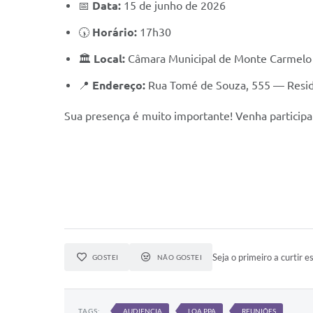
📅
Data:
15 de junho de 2026
🕠
Horário:
17h30
🏛️
Local:
Câmara Municipal de Monte Carmelo
📍
Endereço:
Rua Tomé de Souza, 555 — Reside
Sua presença é muito importante! Venha participa
Seja o primeiro a curtir es
GOSTEI
NÃO GOSTEI
TAGS:
AUDIENCIA
LOA PPA
REUNIÕES