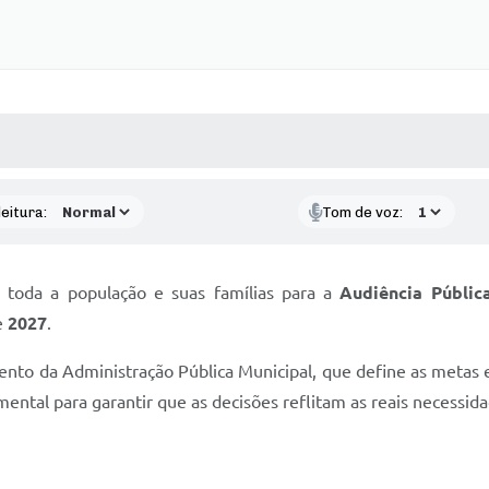
 MÍDIAS
RECEBA NOTÍCIAS
eitura:
Tom de voz:
toda a população e suas famílias para a
Audiência Públic
e
2027
.
to da Administração Pública Municipal, que define as metas e
ental para garantir que as decisões reflitam as reais necessi