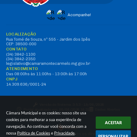
Acompanhe!
LOCALIZAÇÃO
Rua Tomé de Souza, nº 555 - Jardim dos Ipês
CEP: 38500-000
CONTATO
(34) 3842-1100
(34) 3842-2350
legislativo@camaramontecarmelo.mg.gov.br
ATENDIMENTO
Das 08:00hs às 11:00hs - 13:00h às 17:00h
CNPJ
14.309.636/0001-24
Versão do Sistema:
3.5.3 - 19/06/2026
Portal atualizado em:
06/08/2026 16:31
Dados Abertos
Câmara Municipal e os cookies: nosso site usa
cookies para melhorar a sua experiência de
ACEITAR
navegação. Ao continuar você concorda com a
nossa
Política de Cookies
e
Privacidade
.
© Copyright Instar - 2006-2026. Todos os direitos reservados -
PERSONALIZAR