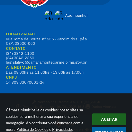
Acompanhe!
LOCALIZAÇÃO
Rua Tomé de Souza, nº 555 - Jardim dos Ipês
CEP: 38500-000
CONTATO
(34) 3842-1100
(34) 3842-2350
legislativo@camaramontecarmelo.mg.gov.br
ATENDIMENTO
Das 08:00hs às 11:00hs - 13:00h às 17:00h
CNPJ
14.309.636/0001-24
Versão do Sistema:
3.5.3 - 19/06/2026
Portal atualizado em:
06/08/2026 16:31
Dados Abertos
Câmara Municipal e os cookies: nosso site usa
cookies para melhorar a sua experiência de
ACEITAR
navegação. Ao continuar você concorda com a
nossa
Política de Cookies
e
Privacidade
.
© Copyright Instar - 2006-2026. Todos os direitos reservados -