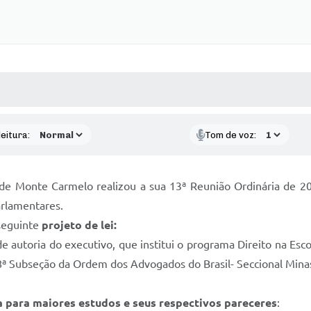
 MÍDIAS
RECEBA NOTÍCIAS
eitura:
Tom de voz:
 de Monte Carmelo realizou a sua 13ª Reunião Ordinária de 2
arlamentares.
seguinte
projeto de lei:
e autoria do executivo, que institui o programa Direito na Esc
 Subseção da Ordem dos Advogados do Brasil- Seccional Minas 
a para maiores estudos e seus respectivos pareceres
: